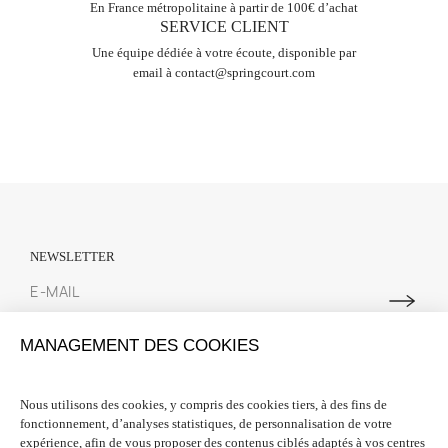
En France métropolitaine à partir de 100€ d’achat
SERVICE CLIENT
Une équipe dédiée à votre écoute, disponible par
email à
contact@springcourt.com
NEWSLETTER
Abonnez-vous à notre newsletter pour suivre toutes les actualités
MANAGEMENT DES COOKIES
Spring Court. Nous vous offrons 10% de réduction sur votre première
commande lors de votre inscription.
Nous utilisons des cookies, y compris des cookies tiers, à des fins de
fonctionnement, d’analyses statistiques, de personnalisation de votre
INFORMATIONS

expérience, afin de vous proposer des contenus ciblés adaptés à vos centres