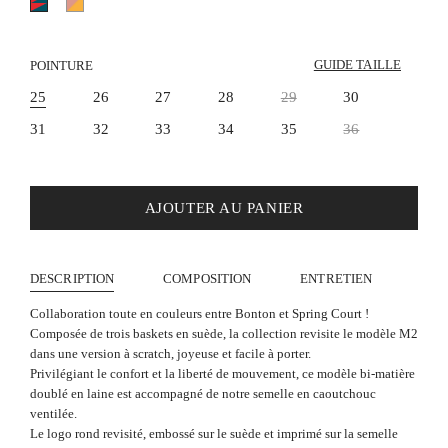
Rouge
Rose,
et
Jaune
Bleu
et
Bleu
GUIDE TAILLE
POINTURE
25
26
27
28
29
30
31
32
33
34
35
36
AJOUTER AU PANIER
DESCRIPTION
COMPOSITION
ENTRETIEN
Collaboration toute en couleurs entre Bonton et Spring Court !
Composée de trois baskets en suède, la collection revisite le modèle M2
dans une version à scratch, joyeuse et facile à porter.
Privilégiant le confort et la liberté de mouvement, ce modèle bi-matière
doublé en laine est accompagné de notre semelle en caoutchouc
ventilée.
Le logo rond revisité, embossé sur le suède et imprimé sur la semelle