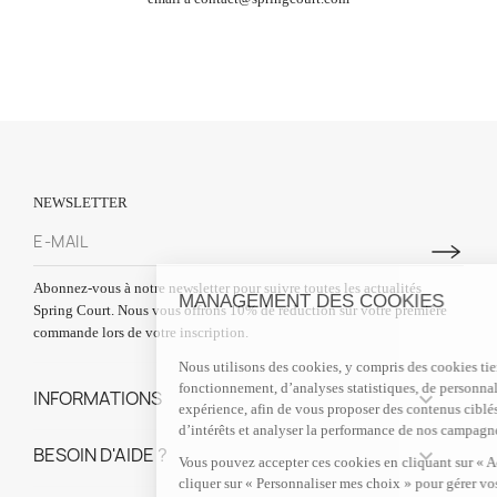
NEWSLETTER
Abonnez-vous à notre newsletter pour suivre toutes les actualités
MANAGEMENT DES COOKIES
Spring Court. Nous vous offrons 10% de réduction sur votre première
commande lors de votre inscription.
Nous utilisons des cookies, y compris des cookies tiers, à des fins de
fonctionnement, d’analyses statistiques, de personnalisation de votre
INFORMATIONS

expérience, afin de vous proposer des contenus ciblés adaptés à vos centres
d’intérêts et analyser la performance de nos campagnes publicitaires.
BESOIN D'AIDE ?

Vous pouvez accepter ces cookies en cliquant sur « Accepter tout » ou
cliquer sur « Personnaliser mes choix » pour gérer vos préférences.