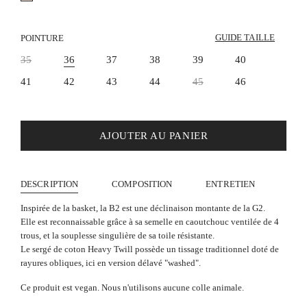
GUIDE TAILLE
POINTURE
35
36
37
38
39
40
41
42
43
44
45
46
AJOUTER AU PANIER
DESCRIPTION
COMPOSITION
ENTRETIEN
Inspirée de la basket, la B2 est une déclinaison montante de la G2.
Elle est reconnaissable grâce à sa semelle en caoutchouc ventilée de 4
trous, et la souplesse singulière de sa toile résistante.
Le sergé de coton Heavy Twill possède un tissage traditionnel doté de
rayures obliques, ici en version délavé "washed".
Ce produit est vegan. Nous n'utilisons aucune colle animale.