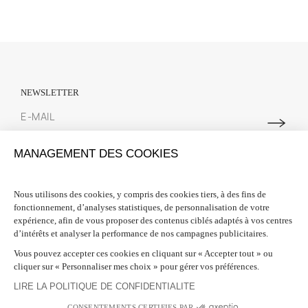
NEWSLETTER
Abonnez-vous à notre newsletter pour suivre toutes les actualités
MANAGEMENT DES COOKIES
Spring Court. Nous vous offrons 10% de réduction sur votre première
commande lors de votre inscription.
Nous utilisons des cookies, y compris des cookies tiers, à des fins de
fonctionnement, d’analyses statistiques, de personnalisation de votre
INFORMATIONS

expérience, afin de vous proposer des contenus ciblés adaptés à vos centres
d’intérêts et analyser la performance de nos campagnes publicitaires.
BESOIN D'AIDE ?

Vous pouvez accepter ces cookies en cliquant sur « Accepter tout » ou
cliquer sur « Personnaliser mes choix » pour gérer vos préférences.
SUIVEZ-NOUS

LIRE LA POLITIQUE DE CONFIDENTIALITE
CONSENTEMENTS CERTIFIES PAR