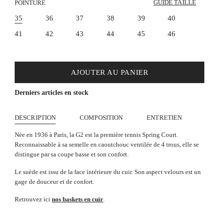
GUIDE TAILLE
POINTURE
35
36
37
38
39
40
41
42
43
44
45
46
AJOUTER AU PANIER
Derniers articles en stock
DESCRIPTION
COMPOSITION
ENTRETIEN
Née en 1936 à Paris, la G2 est la première tennis Spring Court.
Reconnaissable à sa semelle en caoutchouc ventilée de 4 trous, elle se
distingue par sa coupe basse et son confort.
Le suède est issu de la face intérieure du cuir. Son aspect velours est un
gage de douceur et de confort.
Retrouvez ici
nos baskets en cuir
.