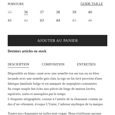
GUIDE TAILLE
POINTURE
35
36
37
38
39
40
41
42
43
44
45
46
AJOUTER AU PANIER
Derniers articles en stock
DESCRIPTION
COMPOSITION
ENTRETIEN
Disponible en blanc cassé avec une semelle ton sur ton ou en bleu
lavande avec une semelle gris clair, la tige en lin lavé provient d'une
fabrique familiale belge et est marquée de surpiqûres contrastées.
Sa coupe souple fait écho aux pièces de linge de maison lavées,
rapiécées, usées et assouplies par le temps.
L’étiquette sérigraphiée, cousue à l’arrière de la chaussure comme au
dos d’un vêtement, évoque L’Usine, l’adresse mythique de la marque.
Toutes nos chaussures en toiles sont vegan. Nous n'utilisons aucune