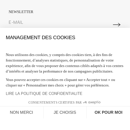
NEWSLETTER
Abonnez-vous à notre newsletter pour suivre toutes les actualités
MANAGEMENT DES COOKIES
Spring Court. Nous vous offrons 10% de réduction sur votre première
commande lors de votre inscription.
Nous utilisons des cookies, y compris des cookies tiers, à des fins de
fonctionnement, d’analyses statistiques, de personnalisation de votre
INFORMATIONS

expérience, afin de vous proposer des contenus ciblés adaptés à vos centres
d’intérêts et analyser la performance de nos campagnes publicitaires.
BESOIN D'AIDE ?

Vous pouvez accepter ces cookies en cliquant sur « Accepter tout » ou
cliquer sur « Personnaliser mes choix » pour gérer vos préférences.
SUIVEZ-NOUS

LIRE LA POLITIQUE DE CONFIDENTIALITE
CONSENTEMENTS CERTIFIES PAR
NON MERCI
JE CHOISIS
OK POUR MOI
Plateforme de Gestion du Consentement : Personnalisez vos Options
Axeptio consent