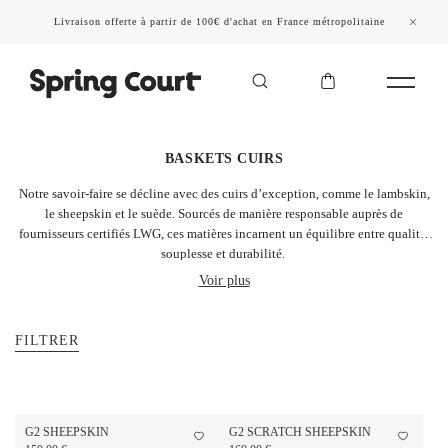
Livraison offerte à partir de 100€ d'achat en France métropolitaine
BASKETS CUIRS
Notre savoir-faire se décline avec des cuirs d’exception, comme le lambskin,
le sheepskin et le suède. Sourcés de manière responsable auprès de
fournisseurs certifiés LWG, ces matières incarnent un équilibre entre qualité,
souplesse et durabilité.
Voir plus
FILTRER
G2 SHEEPSKIN
G2 SCRATCH SHEEPSKIN