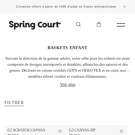
Livraison offerte à partir de 100€ d'achat en France métropolitaine
BASKETS ENFANT
Suivant la direction de la gamme adulte, notre offre pour les enfants est aussi
composée de designs intemporels et durables, affranchis des saisons et des
genres. Déclinés en cotons certifiés GOTS et OEKO TEX et en cuirs, nos
modèles allient confort et couleurs élémentaires.
Voir plus
FILTRER
G2 SCRATCH CANVAS
G2 CANVAS ZIP