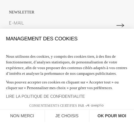
NEWSLETTER
Abonnez-vous à notre newsletter pour suivre toutes les actualités
MANAGEMENT DES COOKIES
Spring Court. Nous vous offrons 10% de réduction sur votre première
commande lors de votre inscription.
Nous utilisons des cookies, y compris des cookies tiers, à des fins de
fonctionnement, d’analyses statistiques, de personnalisation de votre
INFORMATIONS

expérience, afin de vous proposer des contenus ciblés adaptés à vos centres
d’intérêts et analyser la performance de nos campagnes publicitaires.
BESOIN D'AIDE ?

Vous pouvez accepter ces cookies en cliquant sur « Accepter tout » ou
cliquer sur « Personnaliser mes choix » pour gérer vos préférences.
SUIVEZ-NOUS

LIRE LA POLITIQUE DE CONFIDENTIALITE
CONSENTEMENTS CERTIFIES PAR
NON MERCI
JE CHOISIS
OK POUR MOI
Plateforme de Gestion du Consentement : Personnalisez vos Options
Axeptio consent