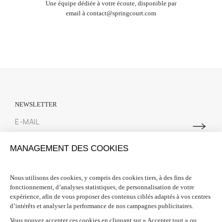
Une équipe dédiée à votre écoute, disponible par
email à
contact@springcourt.com
NEWSLETTER
Abonnez-vous à notre newsletter pour suivre toutes les actualités
MANAGEMENT DES COOKIES
Spring Court. Nous vous offrons 10% de réduction sur votre première
commande lors de votre inscription.
Nous utilisons des cookies, y compris des cookies tiers, à des fins de
fonctionnement, d’analyses statistiques, de personnalisation de votre
INFORMATIONS

expérience, afin de vous proposer des contenus ciblés adaptés à vos centres
d’intérêts et analyser la performance de nos campagnes publicitaires.
BESOIN D'AIDE ?

Vous pouvez accepter ces cookies en cliquant sur « Accepter tout » ou