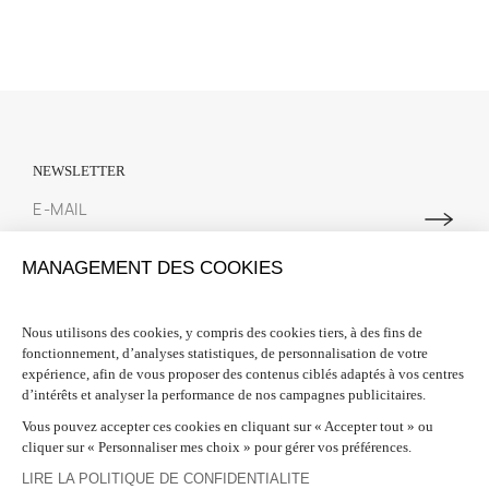
NEWSLETTER
Abonnez-vous à notre newsletter pour suivre toutes les actualités
MANAGEMENT DES COOKIES
Spring Court. Nous vous offrons 10% de réduction sur votre première
commande lors de votre inscription.
Nous utilisons des cookies, y compris des cookies tiers, à des fins de
fonctionnement, d’analyses statistiques, de personnalisation de votre
INFORMATIONS

expérience, afin de vous proposer des contenus ciblés adaptés à vos centres
d’intérêts et analyser la performance de nos campagnes publicitaires.
BESOIN D'AIDE ?

Vous pouvez accepter ces cookies en cliquant sur « Accepter tout » ou
cliquer sur « Personnaliser mes choix » pour gérer vos préférences.
SUIVEZ-NOUS

LIRE LA POLITIQUE DE CONFIDENTIALITE