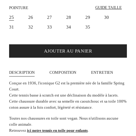
GUIDE TAILLE
POINTURE
25
26
27
28
29
30
31
32
33
34
35
AJOUTER AU PANIER
DESCRIPTION
COMPOSITION
ENTRETIEN
Conçue en 1936, l'iconique G2 est la première née de la famille Spring
Court.
Cette tennis basse à scratch est une déclinaison du modèle à lacets.
Cette chaussure durable avec sa semelle en caoutchouc et sa toile 100%
coton assure à la fois confort, légèreté et résistance.
Toutes nos chaussures en toile sont vegan. Nous n'utilisons aucune
colle animale.
Retrouvez
ici notre tennis en toile pour enfants
.