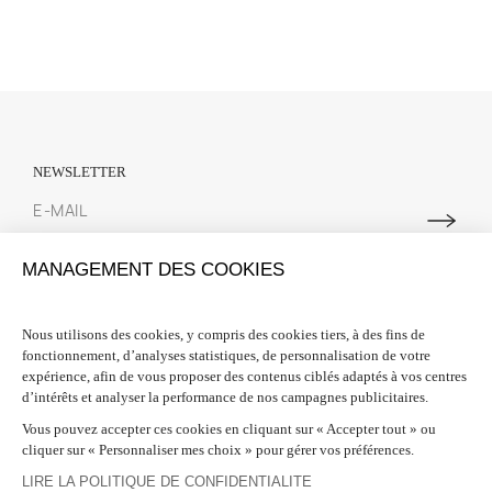
NEWSLETTER
Abonnez-vous à notre newsletter pour suivre toutes les actualités
MANAGEMENT DES COOKIES
Spring Court. Nous vous offrons 10% de réduction sur votre première
commande lors de votre inscription.
Nous utilisons des cookies, y compris des cookies tiers, à des fins de
fonctionnement, d’analyses statistiques, de personnalisation de votre
INFORMATIONS

expérience, afin de vous proposer des contenus ciblés adaptés à vos centres
d’intérêts et analyser la performance de nos campagnes publicitaires.
BESOIN D'AIDE ?

Vous pouvez accepter ces cookies en cliquant sur « Accepter tout » ou
cliquer sur « Personnaliser mes choix » pour gérer vos préférences.
SUIVEZ-NOUS

LIRE LA POLITIQUE DE CONFIDENTIALITE