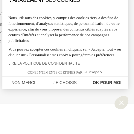
MANAGEMENT DES COOKIES
OIN D'AIDE ?
SUIVEZ-NOUS
Nous utilisons des cookies, y compris des cookies tiers, à des fins de
fonctionnement, d’analyses statistiques, de personnalisation de votre
VRAISONS ET RETOURS
FACEBOOK
expérience, afin de vous proposer des contenus ciblés adaptés à vos
NTACTEZ-NOUS
INSTAGRAM
centres d’intérêts et analyser la performance de nos campagnes
publicitaires.
Q
PINTEREST
LINKEDIN
Vous pouvez accepter ces cookies en cliquant sur « Accepter tout » ou
cliquer sur « Personnaliser mes choix » pour gérer vos préférences.
LIRE LA POLITIQUE DE CONFIDENTIALITE
CONSENTEMENTS CERTIFIES PAR
NON MERCI
JE CHOISIS
OK POUR MOI
Plateforme de Gestion du Consentement : Personnalisez vos Options
Axeptio consent
Notre plateforme vous permet d'adapter et de gérer vos paramètres de confidential