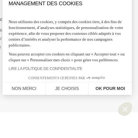
MANAGEMENT DES COOKIES
OIN D'AIDE ?
SUIVEZ-NOUS
Nous utilisons des cookies, y compris des cookies tiers, à des fins de
fonctionnement, d’analyses statistiques, de personnalisation de votre
VRAISONS ET RETOURS
FACEBOOK
expérience, afin de vous proposer des contenus ciblés adaptés à vos
NTACTEZ-NOUS
INSTAGRAM
centres d’intérêts et analyser la performance de nos campagnes
publicitaires.
Q
PINTEREST
Vous pouvez accepter ces cookies en cliquant sur « Accepter tout » ou
LINKEDIN
cliquer sur « Personnaliser mes choix » pour gérer vos préférences.
LIRE LA POLITIQUE DE CONFIDENTIALITE
CONSENTEMENTS CERTIFIES PAR
NON MERCI
JE CHOISIS
OK POUR MOI
Plateforme de Gestion du Consentement : Personnalisez vos Options
Axeptio consent
Notre plateforme vous permet d'adapter et de gérer vos paramètres de confidential