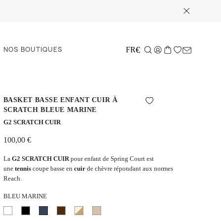
NOS BOUTIQUES
€
FR
BASKET BASSE ENFANT CUIR À
SCRATCH BLEUE MARINE
G2 SCRATCH CUIR
100,00 €
La
G2 SCRATCH CUIR
pour enfant de Spring Court est
une
tennis
coupe basse en
cuir
de chèvre répondant aux normes
Reach.
BLEU MARINE
Blanc
Noir
Bleu
Marron
Écru
Nougat
marine
et