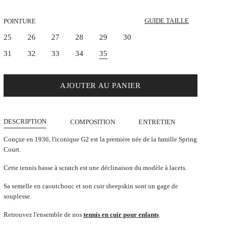
gomme
GUIDE TAILLE
POINTURE
25
26
27
28
29
30
31
32
33
34
35
AJOUTER AU PANIER
DESCRIPTION
COMPOSITION
ENTRETIEN
Conçue en 1936, l'iconique G2 est la première née de la famille Spring
Court.
Cette tennis basse à scratch est une déclinaison du modèle à lacets.
Sa semelle en caoutchouc et son cuir sheepskin sont un gage de
souplesse.
Retrouvez l'ensemble de nos
tennis en cuir pour enfants
.