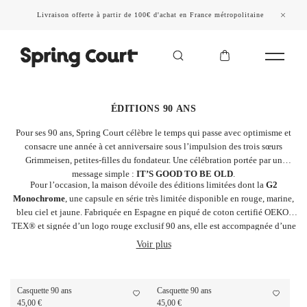
Livraison offerte à partir de 100€ d'achat en France métropolitaine
ÉDITIONS 90 ANS
Pour ses 90 ans, Spring Court célèbre le temps qui passe avec optimisme et
consacre une année à cet anniversaire sous l’impulsion des trois sœurs
Grimmeisen, petites-filles du fondateur. Une célébration portée par un
message simple :
IT’S GOOD TO BE OLD
.
Pour l’occasion, la maison dévoile des éditions limitées dont la
G2
Monochrome
, une capsule en série très limitée disponible en rouge, marine,
bleu ciel et jaune. Fabriquée en Espagne en piqué de coton certifié OEKO-
TEX® et signée d’un logo rouge exclusif 90 ans, elle est accompagnée d’une
série de casquettes "
IT’S GOOD TO BE OLD"
et
"EXPERIENCED"
Voir plus
comme un clin d’œil à l’expérience et à l’envie de continuer l’aventure.
Casquette 90 ans
Casquette 90 ans
45,00 €
45,00 €