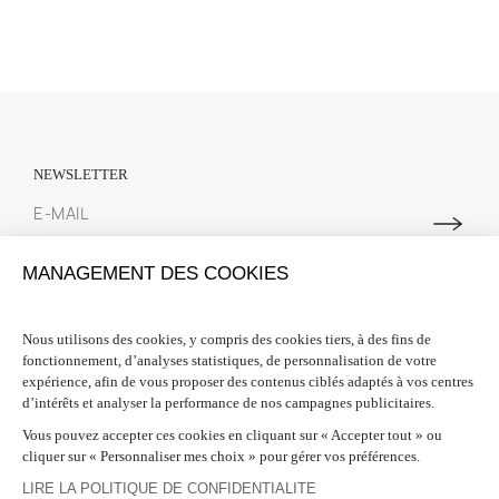
NEWSLETTER
Abonnez-vous à notre newsletter pour suivre toutes les actualités
MANAGEMENT DES COOKIES
Spring Court. Nous vous offrons 10% de réduction sur votre première
commande lors de votre inscription.
Nous utilisons des cookies, y compris des cookies tiers, à des fins de
fonctionnement, d’analyses statistiques, de personnalisation de votre
INFORMATIONS

expérience, afin de vous proposer des contenus ciblés adaptés à vos centres
d’intérêts et analyser la performance de nos campagnes publicitaires.
BESOIN D'AIDE ?

Vous pouvez accepter ces cookies en cliquant sur « Accepter tout » ou
cliquer sur « Personnaliser mes choix » pour gérer vos préférences.
SUIVEZ-NOUS

LIRE LA POLITIQUE DE CONFIDENTIALITE