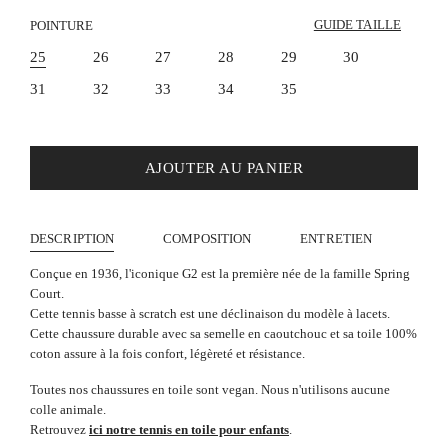
GUIDE TAILLE
POINTURE
25
26
27
28
29
30
31
32
33
34
35
AJOUTER AU PANIER
DESCRIPTION
COMPOSITION
ENTRETIEN
Conçue en 1936, l'iconique G2 est la première née de la famille Spring
Court.
Cette tennis basse à scratch est une déclinaison du modèle à lacets.
Cette chaussure durable avec sa semelle en caoutchouc et sa toile 100%
coton assure à la fois confort, légèreté et résistance.
Toutes nos chaussures en toile sont vegan. Nous n'utilisons aucune
colle animale.
Retrouvez
ici notre tennis en toile pour enfants
.