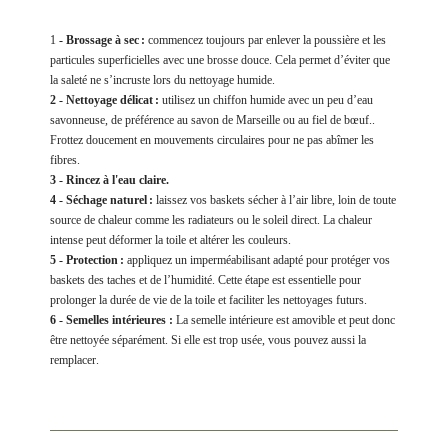
1
- Brossage à sec :
commencez toujours par enlever la poussière et les
particules superficielles avec une brosse douce. Cela permet d’éviter que
la saleté ne s’incruste lors du nettoyage humide.
2 - Nettoyage délicat :
utilisez un chiffon humide avec un peu d’eau
savonneuse, de préférence au savon de Marseille ou au fiel de bœuf..
Frottez doucement en mouvements circulaires pour ne pas abîmer les
fibres.
3 - Rincez à l'eau claire.
4 - Séchage naturel :
laissez vos baskets sécher à l’air libre, loin de toute
source de chaleur comme les radiateurs ou le soleil direct. La chaleur
intense peut déformer la toile et altérer les couleurs.
5 - Protection :
appliquez un imperméabilisant adapté pour protéger vos
baskets des taches et de l’humidité. Cette étape est essentielle pour
prolonger la durée de vie de la toile et faciliter les nettoyages futurs.
6 - Semelles intérieures :
La semelle intérieure est amovible et peut donc
être nettoyée séparément. Si elle est trop usée, vous pouvez aussi la
remplacer.