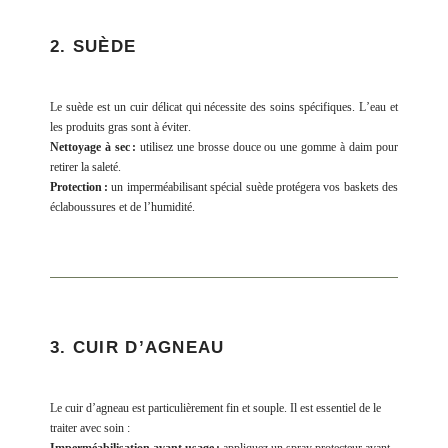
2. SUÈDE
Le suède est un cuir délicat qui nécessite des soins spécifiques. L’eau et
les produits gras sont à éviter.
Nettoyage à sec :
utilisez une brosse douce ou une gomme à daim pour
retirer la saleté.
Protection :
un imperméabilisant spécial suède protégera vos baskets des
éclaboussures et de l’humidité.
3. CUIR D’AGNEAU
Le cuir d’agneau est particulièrement fin et souple. Il est essentiel de le
traiter avec soin :
Imperméabilisation avant usage :
appliquez un spray protecteur avant