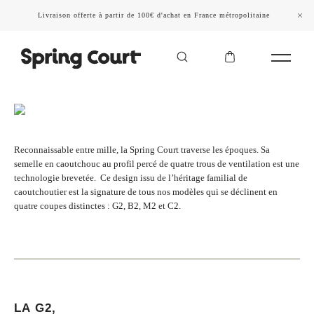
Livraison offerte à partir de 100€ d'achat en France métropolitaine
LA SPRING COURT
Reconnaissable entre mille, la Spring Court traverse les époques. Sa
semelle en caoutchouc au profil percé de quatre trous de ventilation est une
technologie brevetée. Ce design issu de l’héritage familial de
caoutchoutier est la signature de tous nos modèles qui se déclinent en
quatre coupes distinctes : G2, B2, M2 et C2.
LA G2,