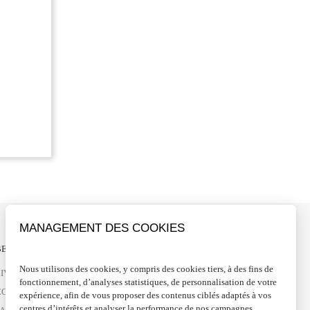
MANAGEMENT DES COOKIES
ESOIN D'AIDE ?
SUIVEZ-NOUS
Nous utilisons des cookies, y compris des cookies tiers, à des fins de
LIVRAISONS ET RETOURS
FACEBOOK
fonctionnement, d’analyses statistiques, de personnalisation de votre
CONTACTEZ-NOUS
INSTAGRAM
expérience, afin de vous proposer des contenus ciblés adaptés à vos
centres d’intérêts et analyser la performance de nos campagnes