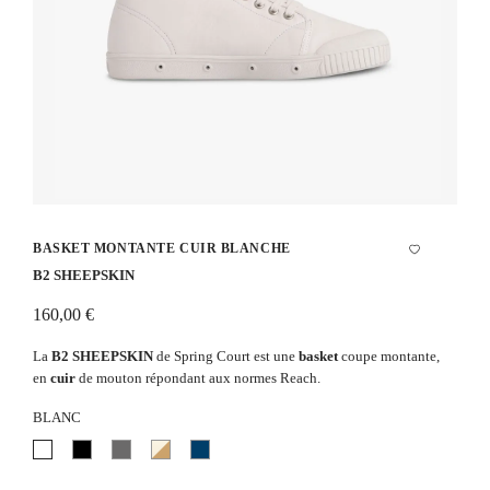
BASKET MONTANTE CUIR BLANCHE
B2 SHEEPSKIN
160,00 €
La
B
2 SHEEPSKIN
de Spring Court est une
basket
coupe montante,
en
cuir
de mouton répondant aux normes Reach.
BLANC
Blanc
Noir
Gris
Écru
Indigo
et