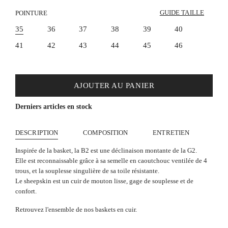
gomme
GUIDE TAILLE
POINTURE
35
36
37
38
39
40
41
42
43
44
45
46
AJOUTER AU PANIER
Derniers articles en stock
DESCRIPTION
COMPOSITION
ENTRETIEN
Inspirée de la basket, la B2 est une déclinaison montante de la G2.
Elle est reconnaissable grâce à sa semelle en caoutchouc ventilée de 4
trous, et la souplesse singulière de sa toile résistante.
Le sheepskin est un cuir de mouton lisse, gage de souplesse et de
confort.
Retrouvez l'ensemble de
nos baskets en cuir.