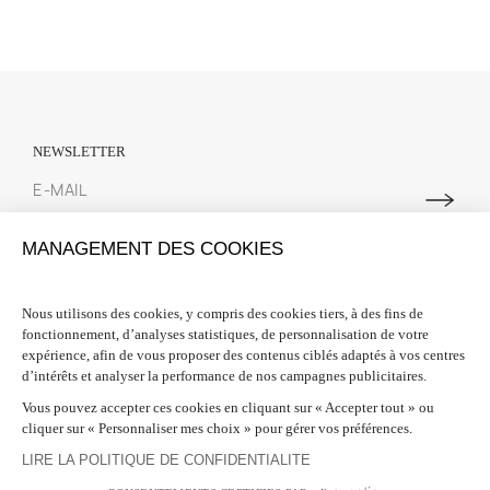
NEWSLETTER
Abonnez-vous à notre newsletter pour suivre toutes les actualités
MANAGEMENT DES COOKIES
Spring Court. Nous vous offrons 10% de réduction sur votre première
commande lors de votre inscription.
Nous utilisons des cookies, y compris des cookies tiers, à des fins de
fonctionnement, d’analyses statistiques, de personnalisation de votre
INFORMATIONS

expérience, afin de vous proposer des contenus ciblés adaptés à vos centres
d’intérêts et analyser la performance de nos campagnes publicitaires.
BESOIN D'AIDE ?

Vous pouvez accepter ces cookies en cliquant sur « Accepter tout » ou
cliquer sur « Personnaliser mes choix » pour gérer vos préférences.
SUIVEZ-NOUS

LIRE LA POLITIQUE DE CONFIDENTIALITE