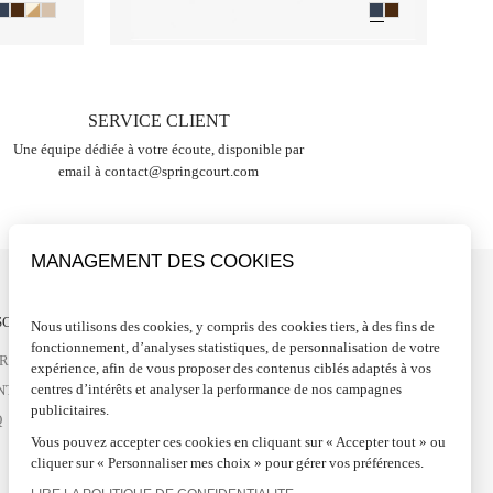
SERVICE CLIENT
Une équipe dédiée à votre écoute, disponible par
email à
contact@springcourt.com
MANAGEMENT DES COOKIES
OIN D'AIDE ?
SUIVEZ-NOUS
Nous utilisons des cookies, y compris des cookies tiers, à des fins de
fonctionnement, d’analyses statistiques, de personnalisation de votre
VRAISONS ET RETOURS
FACEBOOK
expérience, afin de vous proposer des contenus ciblés adaptés à vos
centres d’intérêts et analyser la performance de nos campagnes
NTACTEZ-NOUS
INSTAGRAM
publicitaires.
Q
PINTEREST
Vous pouvez accepter ces cookies en cliquant sur « Accepter tout » ou
LINKEDIN
cliquer sur « Personnaliser mes choix » pour gérer vos préférences.