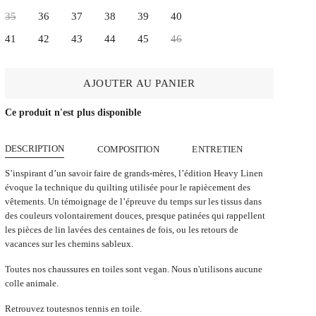
35
36
37
38
39
40
41
42
43
44
45
46
AJOUTER AU PANIER
Ce produit n'est plus disponible
DESCRIPTION
COMPOSITION
ENTRETIEN
S’inspirant d’un savoir faire de grands-mères, l’édition Heavy Linen
évoque la technique du quilting utilisée pour le rapiècement des
vêtements. Un témoignage de l’épreuve du temps sur les tissus dans
des couleurs volontairement douces, presque patinées qui rappellent
les pièces de lin lavées des centaines de fois, ou les retours de
vacances sur les chemins sableux.
Toutes nos chaussures en toiles sont vegan. Nous n'utilisons aucune
colle animale.
Retrouvez toutes
nos tennis en toile.