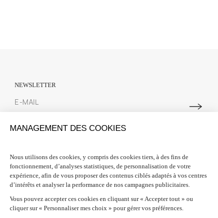
NEWSLETTER
Abonnez-vous à notre newsletter pour suivre toutes les actualités
MANAGEMENT DES COOKIES
Spring Court. Nous vous offrons 10% de réduction sur votre première
commande lors de votre inscription.
Nous utilisons des cookies, y compris des cookies tiers, à des fins de
fonctionnement, d’analyses statistiques, de personnalisation de votre
INFORMATIONS

expérience, afin de vous proposer des contenus ciblés adaptés à vos centres
d’intérêts et analyser la performance de nos campagnes publicitaires.
BESOIN D'AIDE ?

Vous pouvez accepter ces cookies en cliquant sur « Accepter tout » ou
cliquer sur « Personnaliser mes choix » pour gérer vos préférences.