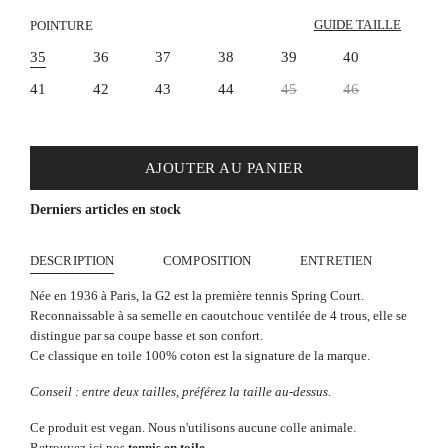
GUIDE TAILLE
POINTURE
35
36
37
38
39
40
41
42
43
44
45
46
AJOUTER AU PANIER
Derniers articles en stock
DESCRIPTION
COMPOSITION
ENTRETIEN
Née en 1936 à Paris, la G2 est la première tennis Spring Court.
Reconnaissable à sa semelle en caoutchouc ventilée de 4 trous, elle se
distingue par sa coupe basse et son confort.
Ce classique en toile 100% coton est la signature de la marque.
Conseil : entre deux tailles, préférez la taille au-dessus.
Ce produit est vegan. Nous n'utilisons aucune colle animale.
Retrouvez ici nos
tennis en toile
.