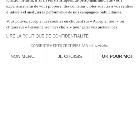
fonctionnement, d’analyses statistiques, de personnalisation de votre
expérience, afin de vous proposer des contenus ciblés adaptés à vos centres
d’intérêts et analyser la performance de nos campagnes publicitaires.
Vous pouvez accepter ces cookies en cliquant sur « Accepter tout » ou
cliquer sur « Personnaliser mes choix » pour gérer vos préférences.
LIRE LA POLITIQUE DE CONFIDENTIALITE
CONSENTEMENTS CERTIFIES PAR
NON MERCI
JE CHOISIS
OK POUR MOI
Plateforme de Gestion du Consentement : Personnalisez vos Options
Axeptio consent
Notre plateforme vous permet d'adapter et de gérer vos paramètres de confidentialit