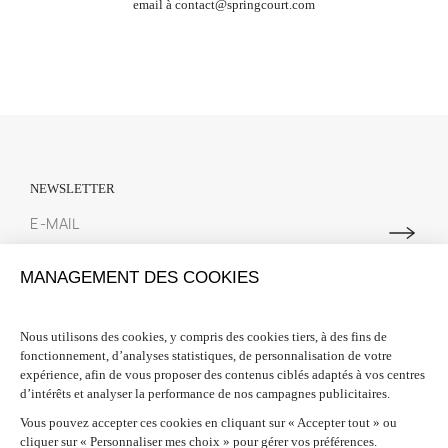
email à
contact@springcourt.com
NEWSLETTER
Abonnez-vous à notre newsletter pour suivre toutes les actualités
MANAGEMENT DES COOKIES
Spring Court. Nous vous offrons 10% de réduction sur votre première
commande lors de votre inscription.
Nous utilisons des cookies, y compris des cookies tiers, à des fins de
fonctionnement, d’analyses statistiques, de personnalisation de votre
INFORMATIONS

expérience, afin de vous proposer des contenus ciblés adaptés à vos centres
d’intérêts et analyser la performance de nos campagnes publicitaires.
BESOIN D'AIDE ?

Vous pouvez accepter ces cookies en cliquant sur « Accepter tout » ou
cliquer sur « Personnaliser mes choix » pour gérer vos préférences.