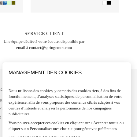
SERVICE CLIENT
Une équipe dédiée à votre écoute, disponible par
email à
contact@springcourt.com
MANAGEMENT DES COOKIES
OIN D'AIDE ?
SUIVEZ-NOUS
Nous utilisons des cookies, y compris des cookies tiers, à des fins de
fonctionnement, d’analyses statistiques, de personnalisation de votre
VRAISONS ET RETOURS
FACEBOOK
expérience, afin de vous proposer des contenus ciblés adaptés à vos
centres d’intérêts et analyser la performance de nos campagnes
NTACTEZ-NOUS
INSTAGRAM
publicitaires.
Q
PINTEREST
Vous pouvez accepter ces cookies en cliquant sur « Accepter tout » ou
LINKEDIN
cliquer sur « Personnaliser mes choix » pour gérer vos préférences.