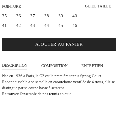
GUIDE TAILLE
POINTURE
35
36
37
38
39
40
41
42
43
44
45
46
AJOUTER AU PANIER
DESCRIPTION
COMPOSITION
ENTRETIEN
Née en 1936 à Paris, la G2 est la première tennis Spring Court.
Reconnaissable à sa semelle en caoutchouc ventilée de 4 trous, elle se
distingue par sa coupe basse à scratchs.
Retrouvez l'ensemble de
nos tennis en cuir.