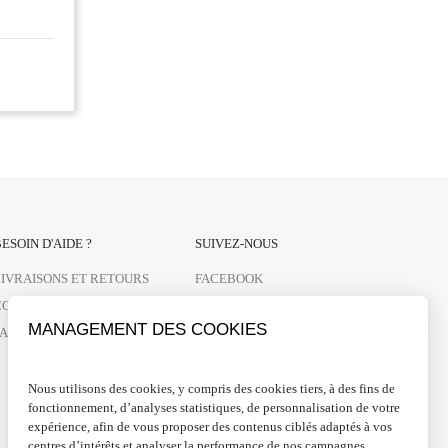
ESOIN D'AIDE ?
SUIVEZ-NOUS
LIVRAISONS ET RETOURS
FACEBOOK
CONTACTEZ-NOUS
INSTAGRAM
MANAGEMENT DES COOKIES
FAQ
PINTEREST
LINKEDIN
Nous utilisons des cookies, y compris des cookies tiers, à des fins de
fonctionnement, d’analyses statistiques, de personnalisation de votre
expérience, afin de vous proposer des contenus ciblés adaptés à vos
centres d’intérêts et analyser la performance de nos campagnes