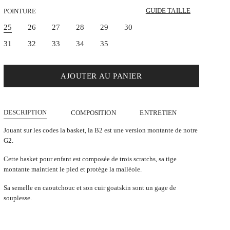
GUIDE TAILLE
POINTURE
25
26
27
28
29
30
31
32
33
34
35
AJOUTER AU PANIER
DESCRIPTION
COMPOSITION
ENTRETIEN
Jouant sur les codes la basket, la B2 est une version montante de notre
G2.
Cette basket pour enfant est composée de trois scratchs, sa tige
montante maintient le pied et protège la malléole.
Sa semelle en caoutchouc et son cuir goatskin sont un gage de
souplesse.