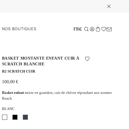
NOS BOUTIQUES
€
FR
BASKET MONTANTE ENFANT CUIR À
SCRATCH BLANCHE
B2 SCRATCH CUIR
100,00 €
Basket enfant
mixte en goatskin, cuir de chèvre répondant aux normes
Reach.
BLANC
Blanc
Noir
Bleu
marine