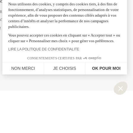
OIN D'AIDE ?
SUIVEZ-NOUS
Nous utilisons des cookies, y compris des cookies tiers, à des fins de
fonctionnement, d’analyses statistiques, de personnalisation de votre
VRAISONS ET RETOURS
FACEBOOK
expérience, afin de vous proposer des contenus ciblés adaptés à vos
NTACTEZ-NOUS
INSTAGRAM
centres d’intérêts et analyser la performance de nos campagnes
publicitaires.
Q
PINTEREST
Vous pouvez accepter ces cookies en cliquant sur « Accepter tout » ou
LINKEDIN
cliquer sur « Personnaliser mes choix » pour gérer vos préférences.
LIRE LA POLITIQUE DE CONFIDENTIALITE
CONSENTEMENTS CERTIFIES PAR
NON MERCI
JE CHOISIS
OK POUR MOI
Plateforme de Gestion du Consentement : Personnalisez vos Options
Axeptio consent
Notre plateforme vous permet d'adapter et de gérer vos paramètres de confidential