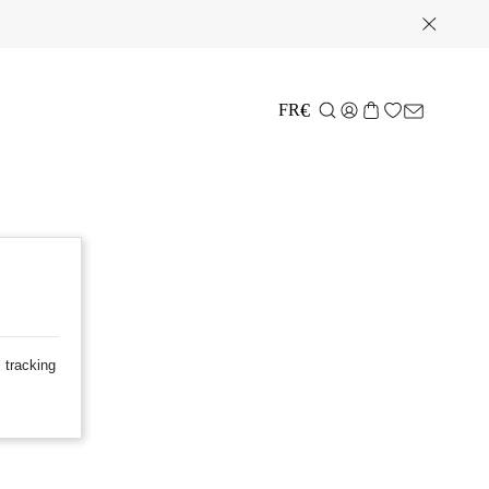
€
FR
 tracking