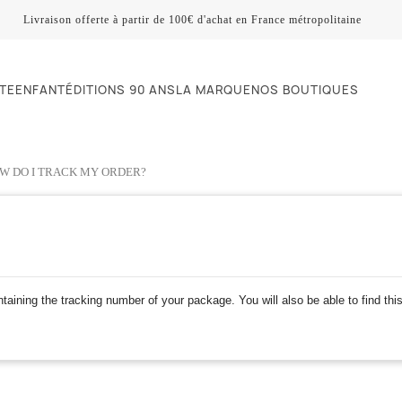
Livraison offerte à partir de 100€ d'achat en France métropolitaine
TE
ENFANT
ÉDITIONS 90 ANS
LA MARQUE
NOS BOUTIQUES
W DO I TRACK MY ORDER?
taining the tracking number of your package. You will also be able to find this