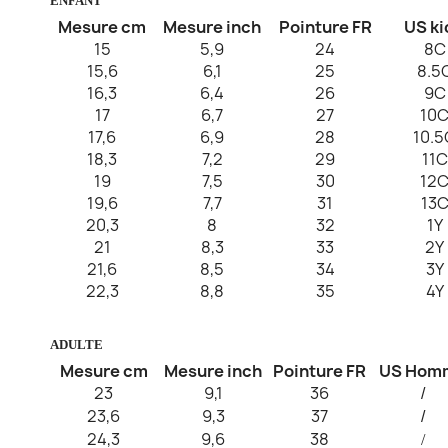
ENFANT
Mesure cm
Mesure inch
Pointure FR
US k
15
5,9
24
8C
15,6
6,1
25
8.5
16,3
6,4
26
9C
17
6,7
27
10
17,6
6,9
28
10.5
18,3
7,2
29
11C
19
7,5
30
12
19,6
7,7
31
13
20,3
8
32
1Y
21
8,3
33
2Y
21,6
8,5
34
3Y
22,3
8,8
35
4Y
ADULTE
Mesure cm
Mesure inch
Pointure FR
US Hom
23
9,1
36
/
23,6
9,3
37
/
24,3
9,6
38
/