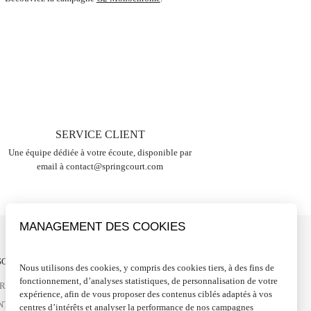
SERVICE CLIENT
Une équipe dédiée à votre écoute, disponible par
email à
contact@springcourt.com
MANAGEMENT DES COOKIES
OIN D'AIDE ?
SUIVEZ-NOUS
Nous utilisons des cookies, y compris des cookies tiers, à des fins de
fonctionnement, d’analyses statistiques, de personnalisation de votre
VRAISONS ET RETOURS
FACEBOOK
expérience, afin de vous proposer des contenus ciblés adaptés à vos
NTACTEZ-NOUS
INSTAGRAM
centres d’intérêts et analyser la performance de nos campagnes