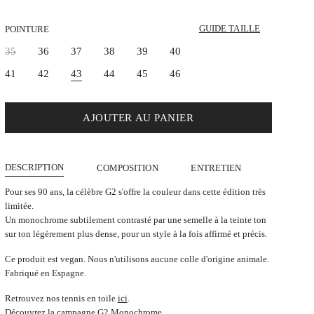
GUIDE TAILLE
POINTURE
35
36
37
38
39
40
41
42
43
44
45
46
AJOUTER AU PANIER
DESCRIPTION
COMPOSITION
ENTRETIEN
Pour ses 90 ans, la célèbre G2 s'offre la couleur dans cette édition très
limitée.
Un monochrome subtilement contrasté par une semelle à la teinte ton
sur ton légèrement plus dense, pour un style à la fois affirmé et précis.
Ce produit est vegan. Nous n'utilisons aucune colle d'origine animale.
Fabriqué en Espagne.
Retrouvez nos tennis en toile
ici
.
Découvrez la campagne
G2 Monochrome
.