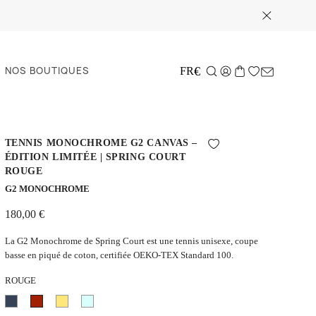
NOS BOUTIQUES
€
FR
TENNIS MONOCHROME G2 CANVAS –
ÉDITION LIMITÉE | SPRING COURT
ROUGE
G2 MONOCHROME
180,00 €
La G2 Monochrome de Spring Court est une tennis unisexe, coupe
basse en piqué de coton, certifiée OEKO-TEX Standard 100.
ROUGE
Bleu
Rouge
Jaune
Bleu
marine
clair