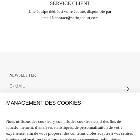
SERVICE CLIENT
Une équipe dédiée à votre écoute, disponible par
email à
contact@springcourt.com
NEWSLETTER
Abonnez-vous à notre newsletter pour suivre toutes les actualités
MANAGEMENT DES COOKIES
Spring Court. Nous vous offrons 10% de réduction sur votre première
commande lors de votre inscription.
Nous utilisons des cookies, y compris des cookies tiers, à des fins de
fonctionnement, d’analyses statistiques, de personnalisation de votre
INFORMATIONS

expérience, afin de vous proposer des contenus ciblés adaptés à vos centres
d’intérêts et analyser la performance de nos campagnes publicitaires.